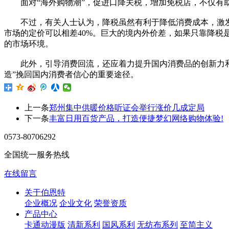
面对“海外购物潮”，促进口降关税，增加免税店，不仅有助
不过，有关人士认为，降税虽然有利于降低消费成本，激发
市场的定价可以相差40%。巨大的境内外价差，如果只靠降税
的市场环境。
此外，引导消费回流，还应着力提升国内消费品的创新力和竞
造”挽回国内消费者信心的重要途径。
上一条
郑州集中供暖价格听证会举行涨价几成定局
下一条
丰富日用百货产品，打造便捷梦幻网络购物体验!
0573-80706292
全国统一服务热线
在线留言
关于伯恩特
企业概况
企业文化
荣誉资质
产品中心
卡通动漫版
清新系利
国风系利
无纺布系列
至简主义